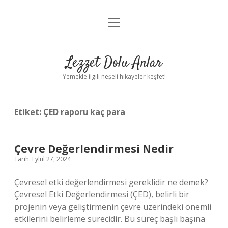
menüyü
Anasayfa
aç
Gizlilik Politikası
Lezzet Dolu Anlar
Yasal Uyarı
Yemekle ilgili neşeli hikayeler keşfet!
Hakkımızda
Etiket:
ÇED raporu kaç para
Çevre Değerlendirmesi Nedir
Tarih: Eylül 27, 2024
Çevresel etki değerlendirmesi gereklidir ne demek?
Çevresel Etki Değerlendirmesi (ÇED), belirli bir
projenin veya geliştirmenin çevre üzerindeki önemli
etkilerini belirleme sürecidir. Bu süreç başlı başına