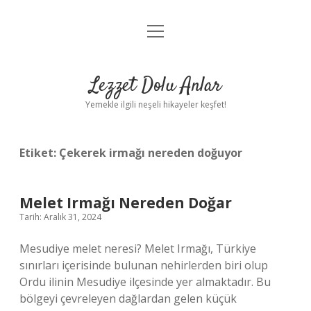
menüyü
Anasayfa
aç
Gizlilik Politikası
Lezzet Dolu Anlar
Yasal Uyarı
Yemekle ilgili neşeli hikayeler keşfet!
Hakkımızda
Etiket:
Çekerek irmağı nereden doğuyor
Melet Irmağı Nereden Doğar
Tarih: Aralık 31, 2024
Mesudiye melet neresi? Melet Irmağı, Türkiye
sınırları içerisinde bulunan nehirlerden biri olup
Ordu ilinin Mesudiye ilçesinde yer almaktadır. Bu
bölgeyi çevreleyen dağlardan gelen küçük