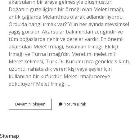
akarsuların bir araya gelmesiyle oluşmuştur.
Doğanın güzelliğinin bir örneği olan Melet Irmağı,
antik çağlarda Melanthios olarak adlandırılıyordu.
Ordu’da hangi ırmak var? Yılın her ayında mevsimsel
yağış görülür. Akarsular bakımından zengindir ve
tüm boğazlarda nehir ve dereler vardır. En önemli
akarsuları Melet Irmağı, Bolaman Irmağı, Elekçi
Irmağı ve Turna Irmağı’dır. Meret mi melet mi?
Meret kelimesi, Türk Dil Kurumu’nca genelde sıkıntı,
üzüntü, rahatsızlık veren kişi veya şeyler için
kullanılan bir küfürdür. Melet ırmağı nereye
dökülüyor? Melet Irmağı,…
Melet
Devamını okuyun
Yorum Bırak
Irmağı
Nereden
Doğar
Sitemap