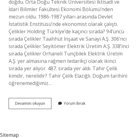
doğdu. Orta Doğu Teknik Üniversitesi İktisadi ve
İdari Bilimler Fakültesi Ekonomi Bölümü’nden
mezun oldu. 1986-1987 yılları arasında Devlet
İstatistik Enstitüsü’nde ekonomist olarak çalıştı.
Çelikler Holding Türkiye’de kaçıncı sırada? 94’üncü
sırada Çelikler Taahhüt İnşaat ve Sanayi A.Ş. 306’ncı
sırada Çelikler Seyitömer Elektrik Üretim A.Ş. 338’inci
sırada Çelikler Orhaneli Tunçbilek Elektrik Üretim
A.Ş. yer almasına rağmen tedarikçi olarak ikinci
sırada yer alıyor. 487. sırada yer aldı. Tahir Çelik
kimdir, nerelidir? Tahir Çelik Elazığlı. Doğum tarihini
öğrenemediğimiz…
Çelikler
Devamını okuyun
Yorum Bırak
Holding
Kime
Ait
Sitemap