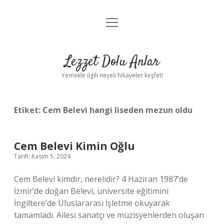
menüyü
Anasayfa
aç
Gizlilik Politikası
Lezzet Dolu Anlar
Yasal Uyarı
Yemekle ilgili neşeli hikayeler keşfet!
Hakkımızda
Etiket:
Cem Belevi hangi liseden mezun oldu
Cem Belevi Kimin Oğlu
Tarih: Kasım 5, 2024
Cem Belevi kimdir, nerelidir? 4 Haziran 1987’de
İzmir’de doğan Belevi, üniversite eğitimini
İngiltere’de Uluslararası İşletme okuyarak
tamamladı. Ailesi sanatçı ve müzisyenlerden oluşan