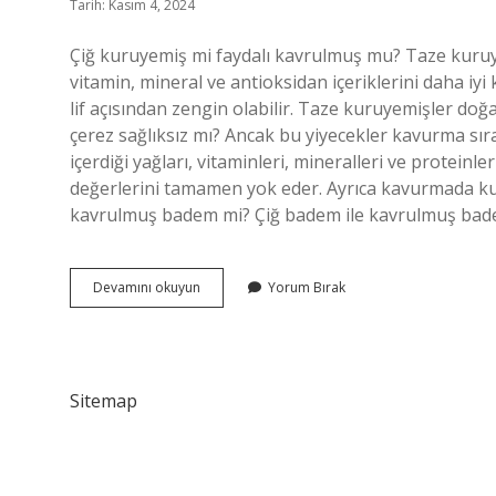
Tarih: Kasım 4, 2024
Çiğ kuruyemiş mi faydalı kavrulmuş mu? Taze kuruye
vitamin, mineral ve antioksidan içeriklerini daha iy
lif açısından zengin olabilir. Taze kuruyemişler doğ
çerez sağlıksız mı? Ancak bu yiyecekler kavurma sır
içerdiği yağları, vitaminleri, mineralleri ve protein
değerlerini tamamen yok eder. Ayrıca kavurmada kull
kavrulmuş badem mi? Çiğ badem ile kavrulmuş bade
Kavrulmus
Devamını okuyun
Yorum Bırak
Mu
Cig
Mi
Sitemap