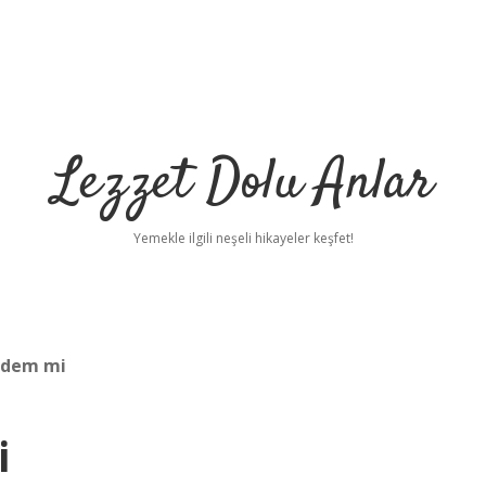
Lezzet Dolu Anlar
Yemekle ilgili neşeli hikayeler keşfet!
badem mi
i