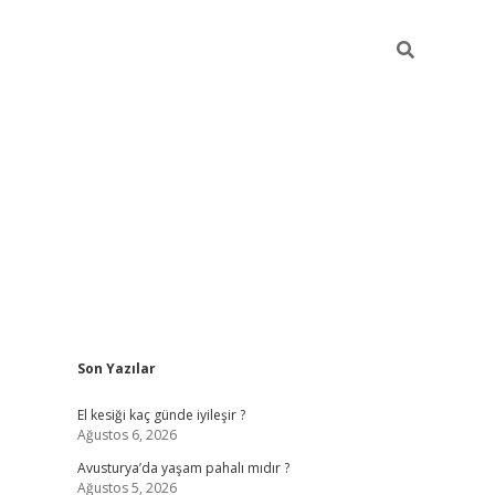
Sidebar
Son Yazılar
ilbet giriş
https://betexpergiris.casino/
betexp
El kesiği kaç günde iyileşir ?
Ağustos 6, 2026
Avusturya’da yaşam pahalı mıdır ?
Ağustos 5, 2026