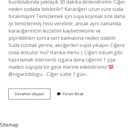
buzdolabında yaklaşık 30 dakika dinlendirelim. Ciğer
neden sodada bekletilir? Karaciğeri uzun süre suda
bırakmayın! Temizlemek için suya koymak size daha
iyi temizlenmiş hissi verebilir, ancak aynı zamanda
karaciğerinizin lezzetini kaybetmesine ve
pişirildikten sonra sert kalmasına neden olabilir.
Suda tutmak yerine, akciğerleri suyla yıkayın. Ciğere
soda dökülür mü? Harika menü | Ciğeri lokum gibi
hazırlamak isterseniz ızgara dana ciğerini 1 şişe
maden suyuyla bir gece marine edebilirsiniz
@nigarinblogu… Ciğer sütte 1 gün…
Arnavut
Devamını okuyun
Yorum Bırak
Ciğeri
Sodada
Bekletilir
Mi
Sitemap