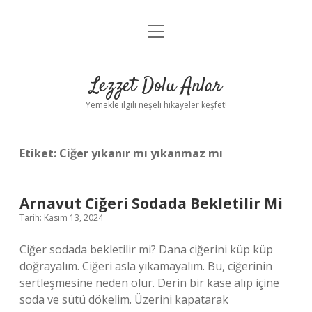
menüyü
Anasayfa
aç
Gizlilik Politikası
Lezzet Dolu Anlar
Yasal Uyarı
Yemekle ilgili neşeli hikayeler keşfet!
Hakkımızda
Etiket:
Ciğer yıkanır mı yıkanmaz mı
Arnavut Ciğeri Sodada Bekletilir Mi
Tarih: Kasım 13, 2024
Ciğer sodada bekletilir mi? Dana ciğerini küp küp
doğrayalım. Ciğeri asla yıkamayalım. Bu, ciğerinin
sertleşmesine neden olur. Derin bir kase alıp içine
soda ve sütü dökelim. Üzerini kapatarak