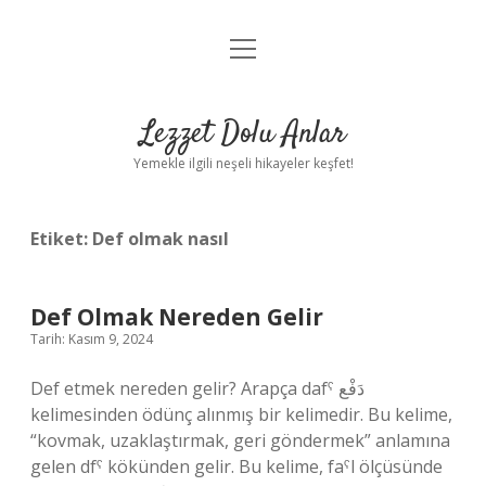
menüyü
Anasayfa
aç
Gizlilik Politikası
Lezzet Dolu Anlar
Yasal Uyarı
Yemekle ilgili neşeli hikayeler keşfet!
Hakkımızda
Etiket:
Def olmak nasıl
Def Olmak Nereden Gelir
Tarih: Kasım 9, 2024
Def etmek nereden gelir? Arapça dafˁ دَفْع
kelimesinden ödünç alınmış bir kelimedir. Bu kelime,
“kovmak, uzaklaştırmak, geri göndermek” anlamına
gelen dfˁ kökünden gelir. Bu kelime, faˁl ölçüsünde