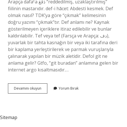
Arapça dafaˁa دَفَعَ “reddedilmiş, uzaklaştırılmış”
fiilinin mastarıdır. def-i hācet: Abdesti kesmek. Def
olmak nasıl? TDK’ya göre “çıkmak” kelimesinin
doğru yazımı “çıkmak”tır. Def anlamı ne? Kaynak
gösterilmeyen içeriklere itiraz edilebilir ve bunlar
kaldırılabilir. Tef veya tef (Farsça ve Arapça: دف),
yuvarlak bir tahta kasnağın bir veya iki tarafına deri
bir kaplama yerleştirilerek ve parmak vuruşlarıyla
çalınarak yapılan bir müzik aletidir. Defol git ne
anlama gelir? Gtfo, “git buradan” anlamına gelen bir
internet argo kısaltmasıdır.…
Def
Devamını okuyun
Yorum Bırak
Olmak
Nereden
Gelir
Sitemap