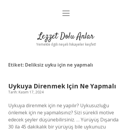
menüyü
Anasayfa
aç
Gizlilik Politikası
Lezzet Dolu Anlar
Yasal Uyarı
Yemekle ilgili neşeli hikayeler keşfet!
Hakkımızda
Etiket:
Deliksiz uyku için ne yapmalı
Uykuya Direnmek Için Ne Yapmalı
Tarih: Kasım 17, 2024
Uykuya direnmek için ne yapılır? Uykusuzluğu
önlemek için ne yapmalısınız? Sizi sürekli motive
edecek şeyler düşünebilirsiniz. … Yürüyüş Dışarıda
30 ila 45 dakikalık bir yürüyüş bile uykunuzu