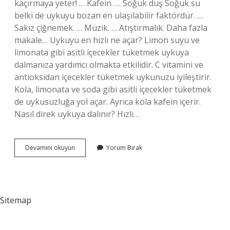
kaçırmaya yeter! … Kafein. … Soğuk duş Soğuk su
belki de uykuyu bozan en ulaşılabilir faktördür. …
Sakız çiğnemek. … Müzik. … Atıştırmalık. Daha fazla
makale… Uykuyu en hızlı ne açar? Limon suyu ve
limonata gibi asitli içecekler tüketmek uykuya
dalmanıza yardımcı olmakta etkilidir. C vitamini ve
antioksidan içecekler tüketmek uykunuzu iyileştirir.
Kola, limonata ve soda gibi asitli içecekler tüketmek
de uykusuzluğa yol açar. Ayrıca kola kafein içerir.
Nasıl direk uykuya dalınır? Hızlı…
Uykuya
Devamını okuyun
Yorum Bırak
Direnmek
Için
Ne
Yapmalı
Sitemap