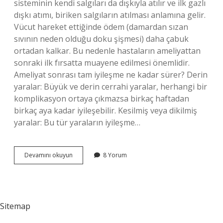
sisteminin kendi salgıları da dışkıyla atılır ve ilk gazlı
dışkı atımı, biriken salgıların atılması anlamına gelir.
Vücut hareket ettiğinde ödem (damardan sızan
sıvının neden olduğu doku şişmesi) daha çabuk
ortadan kalkar. Bu nedenle hastaların ameliyattan
sonraki ilk fırsatta muayene edilmesi önemlidir.
Ameliyat sonrası tam iyileşme ne kadar sürer? Derin
yaralar: Büyük ve derin cerrahi yaralar, herhangi bir
komplikasyon ortaya çıkmazsa birkaç haftadan
birkaç aya kadar iyileşebilir. Kesilmiş veya dikilmiş
yaralar: Bu tür yaraların iyileşme…
Ameliyattan
Devamını okuyun
8 Yorum
Sonra
Yürümek
Iyi
Mi
Sitemap