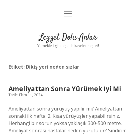
menüyü
Anasayfa
aç
Gizlilik Politikası
Lezzet Dolu Anlar
Yasal Uyarı
Yemekle ilgili neşeli hikayeler keşfet!
Hakkımızda
Etiket:
Dikiş yeri neden sızlar
Ameliyattan Sonra Yürümek Iyi Mi
Tarih: Ekim 11, 2024
Ameliyattan sonra yürüyüş yapılır mı? Ameliyattan
sonraki ilk hafta: 2. Kısa yürüyüşler yapabilirsiniz.
Herhangi bir sorun yoksa yaklaşık 300-500 metre.
Ameliyat sonrası hastalar neden yürütülür? Sindirim