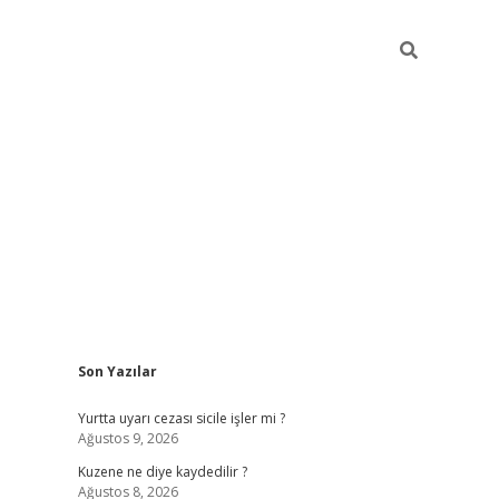
Sidebar
Son Yazılar
ilbet giriş
https://betexpergiris.casino/
betexp
Yurtta uyarı cezası sicile işler mi ?
Ağustos 9, 2026
Kuzene ne diye kaydedilir ?
Ağustos 8, 2026