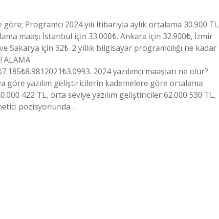
göre; Programcı 2024 yılı itibarıyla aylık ortalama 30.900 TL
lama maaşı İstanbul için 33.000₺, Ankara için 32.900₺, İzmir
 ve Sakarya için 32₺. 2 yıllık bilgisayar programcılığı ne kadar
ORTALAMA
185₺8.9812021₺3.0993. 2024 yazılımcı maaşları ne olur?
göre yazılım geliştiricilerin kademelere göre ortalama
 40.000 422 TL, orta seviye yazılım geliştiriciler 62.000 530 TL,
yönetici pozisyonunda…