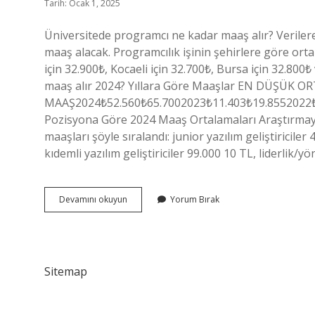
Tarih: Ocak 1, 2025
Üniversitede programcı ne kadar maaş alır? Verilere 
maaş alacak. Programcılık işinin şehirlere göre orta
için 32.900₺, Kocaeli için 32.700₺, Bursa için 32.800₺
maaş alır 2024? Yıllara Göre Maaşlar EN DÜŞÜK 
MAAŞ2024₺52.560₺65.7002023₺11.403₺19.8552022₺7.
Pozisyona Göre 2024 Maaş Ortalamaları Araştırmaya 
maaşları şöyle sıralandı: junior yazılım geliştiriciler
kıdemli yazılım geliştiriciler 99.000 10 TL, liderlik/
Programcılık
Devamını okuyun
Yorum Bırak
Maaşı
Ne
Kadar
Sitemap