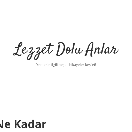
Lezzet Dolu Anlar
Yemekle ilgili neşeli hikayeler keşfet!
Ne Kadar