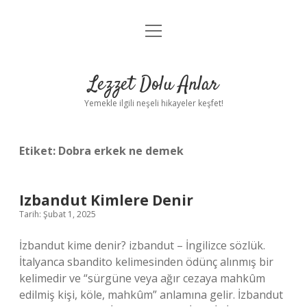
menüyü
Anasayfa
aç
Gizlilik Politikası
Lezzet Dolu Anlar
Yasal Uyarı
Yemekle ilgili neşeli hikayeler keşfet!
Hakkımızda
Etiket:
Dobra erkek ne demek
Izbandut Kimlere Denir
Tarih: Şubat 1, 2025
İzbandut kime denir? izbandut – İngilizce sözlük.
İtalyanca sbandito kelimesinden ödünç alınmış bir
kelimedir ve “sürgüne veya ağır cezaya mahkûm
edilmiş kişi, köle, mahkûm” anlamına gelir. İzbandut