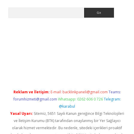
Arama
betexpergiris.casino/
betexpergir.net
Reklam ve İletişim:
E-mail:
backlinkpaneli@gmail.com
Teams:
forumhizmeti@gmail.com
Whatsapp: 0262 606 0 726
Telegram:
@karabul
Yasal Uyarı:
Sitemiz, 5651 Sayılı Kanun gereğince Bilgi Teknolojileri
ve İletişim Kurumu (BTK) tarafından onaylanmış bir Yer Sağlayıcı
olarak hizmet vermektedir. Bu nedenle, sitedeki içerikleri proaktif