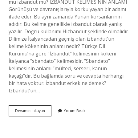
mu izbandut mu? İZBANDUT KELİMESİNİN ANLAMI
Görünüşü ve davranışlarıyla korku yayan bir adamı
ifade eder. Bu aynı zamanda Yunan korsanlarının
adıdır. Bu kelime genellikle izbandut olarak yanlış
yazılır. Doğru kullanımı Hizbandut şeklinde olmalıdır.
Dilimize İtalyancadan geçmiş olan izbandut’un
kelime kökeninin anlamı nedir? Türkçe Dil
Kurumu’na göre “İzbandut” kelimesinin kökeni
İtalyanca “sbandato” kelimesidir. “Sbandato”
kelimesinin anlamı “mülteci, serseri, kanun
kaçağı”dır. Bu bağlamda soru ve cevapta herhangi
bir hata yoktur. İzbandut erkek ne demek?
Izbandut’un…
Izbandut
Devamını okuyun
Yorum Bırak
Kimlere
Denir