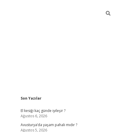
Sidebar
Son Yazılar
ilbet giriş
https://betexpergiris.casino/
betexp
El kesiği kaç günde iyileşir ?
Ağustos 6, 2026
Avusturya’da yaşam pahalı mıdır ?
Ağustos 5, 2026