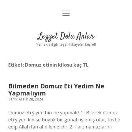
menüyü
Anasayfa
aç
Gizlilik Politikası
Lezzet Dolu Anlar
Yasal Uyarı
Yemekle ilgili neşeli hikayeler keşfet!
Hakkımızda
Etiket:
Domuz etinin kilosu kaç TL
Bilmeden Domuz Eti Yedim Ne
Yapmalıyım
Tarih: Aralık 28, 2024
Domuz eti yiyen biri ne yapmalı? 1- Bilerek domuz
eti yiyen kimse büyük bir günah işlemiş olur, tövbe
edip Allah’tan af dilemelidir. 2- Farz namazlarını