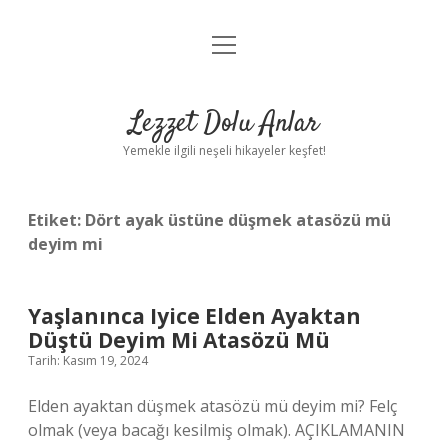
menüyü
Anasayfa
aç
Gizlilik Politikası
Lezzet Dolu Anlar
Yasal Uyarı
Yemekle ilgili neşeli hikayeler keşfet!
Hakkımızda
Etiket:
Dört ayak üstüne düşmek atasözü mü
deyim mi
Yaşlanınca Iyice Elden Ayaktan
Düştü Deyim Mi Atasözü Mü
Tarih: Kasım 19, 2024
Elden ayaktan düşmek atasözü mü deyim mi? Felç
olmak (veya bacağı kesilmiş olmak). AÇIKLAMANIN