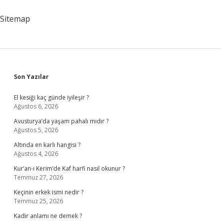
Düştü
Deyim
Sitemap
Mi
Atasözü
Mü
Sidebar
Son Yazılar
El kesiği kaç günde iyileşir ?
Ağustos 6, 2026
Avusturya’da yaşam pahalı mıdır ?
Ağustos 5, 2026
Altında en karlı hangisi ?
Ağustos 4, 2026
Kur’an-ı Kerim’de Kaf harfi nasıl okunur ?
Temmuz 27, 2026
Keçinin erkek ismi nedir ?
Temmuz 25, 2026
Kadir anlamı ne demek ?