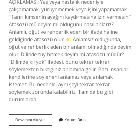
AÇIKLAMASI: Yaş veya hastalık nedeniyle
çalışamamak, yürüyememek veya işini yapamamak.
“Tanrı kimsenin ayağını kaydırmasına izin vermesin.”
Atasözü mü deyim mi olduğunu nasıl anlarız?
Anlamlı, öğüt ve rehberlik eden bir ifade haline
geldiğinde atasözü olur.
Anlamsız olduğunda,
öğüt ve rehberlik eden bir anlamı olmadığında deyim
olur. Dilinde tüy bitmek deyim mi atasözü müdür?
“Dilimde kıl yok” ifadesi, bunu tekrar tekrar
söylemekten bıktığınız anlamına gelir. Bazı insanlar
kendilerine söyleneni anlamaz veya anlamak
istemez. Bu nedenle, aynı şeyi tekrar tekrar
söylemek zorunda kalabiliriz. Tam da bu gibi
durumlarda…
Yaşlanınca
Devamını okuyun
Yorum Bırak
Iyice
Elden
Ayaktan