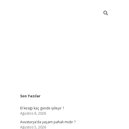
Sidebar
Son Yazılar
ilbet giriş
https://betexpergiris.casino/
betexp
El kesiği kaç günde iyileşir ?
Ağustos 6, 2026
Avusturya’da yaşam pahalı mıdır ?
Ağustos 5, 2026