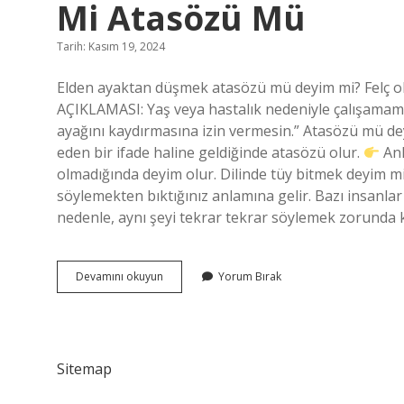
Mi Atasözü Mü
Tarih: Kasım 19, 2024
Elden ayaktan düşmek atasözü mü deyim mi? Felç o
AÇIKLAMASI: Yaş veya hastalık nedeniyle çalışama
ayağını kaydırmasına izin vermesin.” Atasözü mü dey
eden bir ifade haline geldiğinde atasözü olur.
Anl
olmadığında deyim olur. Dilinde tüy bitmek deyim mi
söylemekten bıktığınız anlamına gelir. Bazı insanl
nedenle, aynı şeyi tekrar tekrar söylemek zorunda 
Yaşlanınca
Devamını okuyun
Yorum Bırak
Iyice
Elden
Ayaktan
Düştü
Deyim
Sitemap
Mi
Atasözü