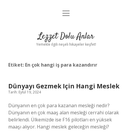
menüyü
Anasayfa
aç
Gizlilik Politikası
Lezzet Dolu Anlar
Yasal Uyarı
Yemekle ilgili neşeli hikayeler keşfet!
Hakkımızda
Etiket:
En çok hangi iş para kazandırır
Dünyayı Gezmek Için Hangi Meslek
Tarih: Eylül 19, 2024
Dünyanın en çok para kazanan mesleği nedir?
Dünyanın en çok maaş alan mesleği cerrahi olarak
belirlendi. Ülkemizde ise F16 pilotları en yüksek
maaşı alıyor. Hangi meslek geleceğin mesleği?