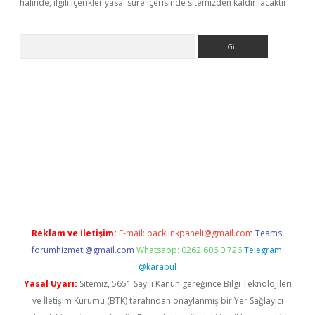
halinde, ilgili içerikler yasal süre içerisinde sitemizden kaldırılacaktır.
Arama
no/
betexpergir.net
Reklam ve İletişim:
E-mail:
backlinkpaneli@gmail.com
Teams:
forumhizmeti@gmail.com
Whatsapp: 0262 606 0 726
Telegram:
@karabul
Yasal Uyarı:
Sitemiz, 5651 Sayılı Kanun gereğince Bilgi Teknolojileri
ve İletişim Kurumu (BTK) tarafından onaylanmış bir Yer Sağlayıcı