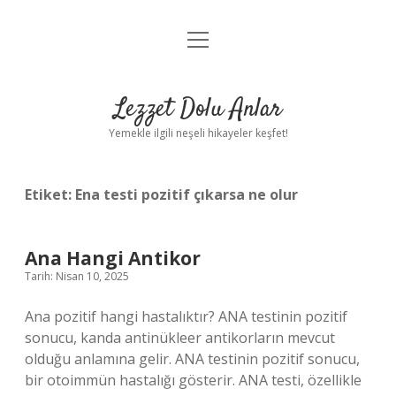
menüyü
Anasayfa
aç
Gizlilik Politikası
Lezzet Dolu Anlar
Yasal Uyarı
Yemekle ilgili neşeli hikayeler keşfet!
Hakkımızda
Etiket:
Ena testi pozitif çıkarsa ne olur
Ana Hangi Antikor
Tarih: Nisan 10, 2025
Ana pozitif hangi hastalıktır? ANA testinin pozitif
sonucu, kanda antinükleer antikorların mevcut
olduğu anlamına gelir. ANA testinin pozitif sonucu,
bir otoimmün hastalığı gösterir. ANA testi, özellikle