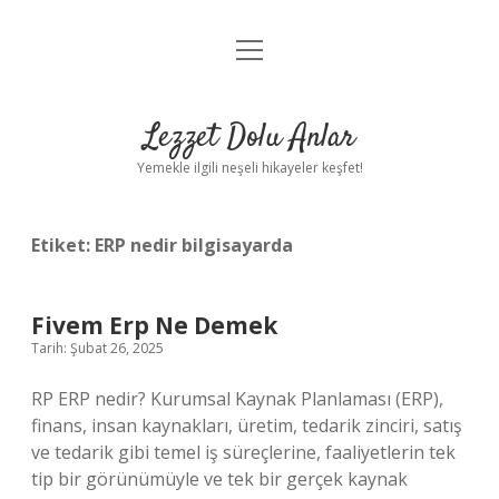
menüyü
Anasayfa
aç
Gizlilik Politikası
Lezzet Dolu Anlar
Yasal Uyarı
Yemekle ilgili neşeli hikayeler keşfet!
Hakkımızda
Etiket:
ERP nedir bilgisayarda
Fivem Erp Ne Demek
Tarih: Şubat 26, 2025
RP ERP nedir? Kurumsal Kaynak Planlaması (ERP),
finans, insan kaynakları, üretim, tedarik zinciri, satış
ve tedarik gibi temel iş süreçlerine, faaliyetlerin tek
tip bir görünümüyle ve tek bir gerçek kaynak