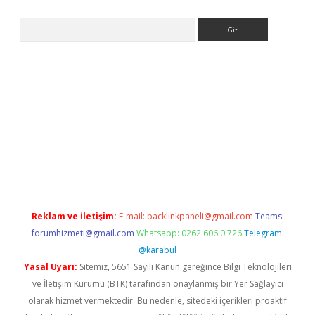
Arama
no/
betexpergir.net
Reklam ve İletişim:
E-mail:
backlinkpaneli@gmail.com
Teams:
forumhizmeti@gmail.com
Whatsapp: 0262 606 0 726
Telegram:
@karabul
Yasal Uyarı:
Sitemiz, 5651 Sayılı Kanun gereğince Bilgi Teknolojileri
ve İletişim Kurumu (BTK) tarafından onaylanmış bir Yer Sağlayıcı
olarak hizmet vermektedir. Bu nedenle, sitedeki içerikleri proaktif