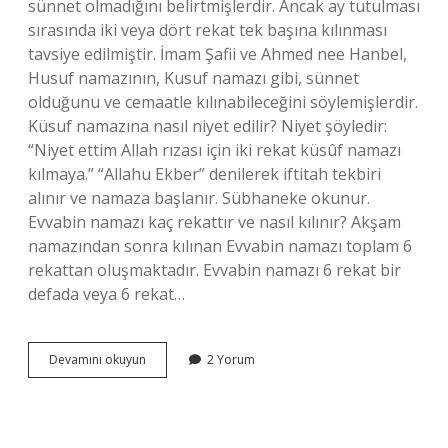
sünnet olmadığını belirtmişlerdir. Ancak ay tutulması
sırasında iki veya dört rekat tek başına kılınması
tavsiye edilmiştir. İmam Şafii ve Ahmed nee Hanbel,
Husuf namazının, Kusuf namazı gibi, sünnet
olduğunu ve cemaatle kılınabileceğini söylemişlerdir.
Küsuf namazına nasıl niyet edilir? Niyet şöyledir:
“Niyet ettim Allah rızası için iki rekat küsûf namazı
kılmaya.” “Allahu Ekber” denilerek iftitah tekbiri
alınır ve namaza başlanır. Sübhaneke okunur.
Evvabin namazı kaç rekattır ve nasıl kılınır? Akşam
namazından sonra kılınan Evvabin namazı toplam 6
rekattan oluşmaktadır. Evvabin namazı 6 rekat bir
defada veya 6 rekat…
Husuf
Devamını okuyun
2 Yorum
Namazı
Nasıl
Kılınır
Kaç