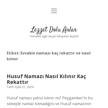
menüyü
Anasayfa
aç
Gizlilik Politikası
Lezzet Dolu Anlar
Yasal Uyarı
Yemekle ilgili neşeli hikayeler keşfet!
Hakkımızda
Etiket:
Evvabin namazı kaç rekattır ve nasıl
kılınır
Husuf Namazı Nasıl Kılınır Kaç
Rekattır
Tarih: Eylül 21, 2024
Husuf namazı yalnız kılınır mı? Peygamber’in bu
sebeple namaz kılmadığını ve Husuf namazının