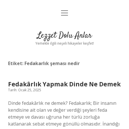
menüyü
Anasayfa
aç
Gizlilik Politikası
Lezzet Dolu Anlar
Yasal Uyarı
Yemekle ilgili neşeli hikayeler keşfet!
Hakkımızda
Etiket:
Fedakarlık şeması nedir
Fedakârlık Yapmak Dinde Ne Demek
Tarih: Ocak 25, 2025
Dinde fedakârlık ne demek? Fedakarlık; Bir insanın
kendisine ait olan ve değer verdiği şeyleri feda
etmeye ve davası uğruna her türlü zorluğa
katlanarak sebat etmeye gönüllü olmasıdır. İnandığı