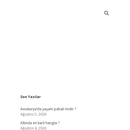
Sidebar
Son Yazılar
ilbet giriş
https://betexpergiris.casino/
betexp
Avusturya’da yaşam pahalı mıdır ?
Ağustos 5, 2026
Altında en karlı hangisi ?
Ağustos 4, 2026