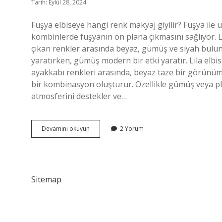
Tarih: Eylül 28, 2024
Fuşya elbiseye hangi renk makyaj giyilir? Fuşya ile uy
kombinlerde fuşyanın ön plana çıkmasını sağlıyor. L
çıkan renkler arasında beyaz, gümüş ve siyah bulunu
yaratırken, gümüş modern bir etki yaratır. Lila elbi
ayakkabı renkleri arasında, beyaz taze bir görünüm iç
bir kombinasyon oluşturur. Özellikle gümüş veya pla
atmosferini destekler ve…
Lila
Devamını okuyun
2 Yorum
Elbiseye
Hangi
Makyaj
Gider
Sitemap