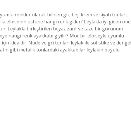
umlu renkler olarak bilinen gri, bej, krem ​​ve siyah tonları,
ila elbisenin üstüne hangi renk gider? Leylakla iyi giden öne
r. Leylakla birleştirilen beyaz zarif ve taze bir görünüm
seye hangi renk ayakkabı giyilir? Mor bir elbiseyle uyumlu
in idealdir. Nude ve gri tonları leylak ile sofistike ve dengel
tin gibi metalik tonlardaki ayakkabılar leylakın büyülü