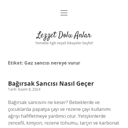
menüyü
Anasayfa
aç
Gizlilik Politikası
Lezzet Dolu Anlar
Yasal Uyarı
Yemekle ilgili neşeli hikayeler keşfet!
Hakkımızda
Etiket:
Gaz sancısı nereye vurur
Bağırsak Sancısı Nasıl Geçer
Tarih: Kasım 8, 2024
Bağırsak sancısını ne keser? Bebeklerde ve
çocuklarda papatya çayı ve rezene çayı kullanımı
ağrıyı hafifletmeye yardımcı olur. Yetişkinlerde
zencefil, kimyon, rezene tohumu, tarçın ve karbonat