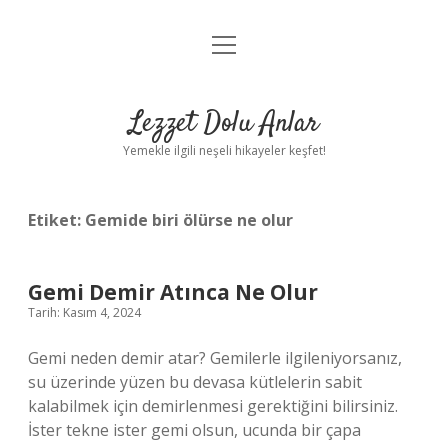
menüyü
Anasayfa
aç
Gizlilik Politikası
Lezzet Dolu Anlar
Yasal Uyarı
Yemekle ilgili neşeli hikayeler keşfet!
Hakkımızda
Etiket:
Gemide biri ölürse ne olur
Gemi Demir Atınca Ne Olur
Tarih: Kasım 4, 2024
Gemi neden demir atar? Gemilerle ilgileniyorsanız,
su üzerinde yüzen bu devasa kütlelerin sabit
kalabilmek için demirlenmesi gerektiğini bilirsiniz.
İster tekne ister gemi olsun, ucunda bir çapa