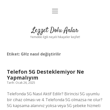
menüyü
Anasayfa
aç
Gizlilik Politikası
Lezzet Dolu Anlar
Yasal Uyarı
Yemekle ilgili neşeli hikayeler keşfet!
Hakkımızda
Etiket:
GHz nasıl değiştirilir
Telefon 5G Desteklemiyor Ne
Yapmalıyım
Tarih: Ocak 26, 2025
Telefonda 5G Nasıl Aktif Edilir? Birincisi 5G uyumlu
bir cihaz olması ve 4. Telefonda 5G olmazsa ne olur?
5G kapsama alanınız yoksa veya 5G şebeke hizmeti