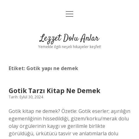
menüyü
Anasayfa
aç
Gizlilik Politikası
Lezzet Dolu Anlar
Yasal Uyarı
Yemekle ilgili neşeli hikayeler keşfet!
Hakkımızda
Etiket:
Gotik yapı ne demek
Gotik Tarzı Kitap Ne Demek
Tarih: Eylül 30, 2024
Gotik kitap ne demek? Özetle: Gotik eserler; aşırılığın
egemenliğinin hissedildiği, gizem/korku/merak dolu
olay örgülerinin kaygı ve gerilimle birlikte
görüldüğü, ürkütücü tasvir ve anlatımlarla dolu