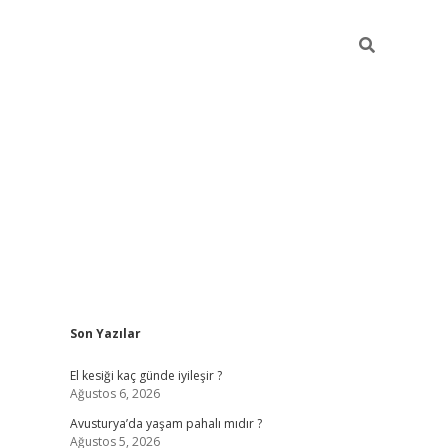
Sidebar
Son Yazılar
ilbet giriş
https://betexpergiris.casino/
betexp
El kesiği kaç günde iyileşir ?
Ağustos 6, 2026
Avusturya’da yaşam pahalı mıdır ?
Ağustos 5, 2026