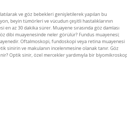
tılarak ve göz bebekleri genişletilerek yapılan bu
n, beyin tümörleri ve vücudun çeşitli hastalıklarının
enesi en az 30 dakika sürer. Muayene sırasında göz damlası
 Göz dibi muayenesinde neler görülür? Fundus muayenesi;
 muayenedir. Oftalmoskopi, fundoskopi veya retina muayenesi
ptik sinirin ve makulanın incelenmesine olanak tanır. Göz
elenir? Optik sinir, özel mercekler yardımıyla bir biyomikrosko