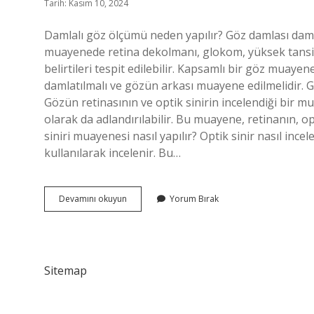
Tarih: Kasım 10, 2024
Damlalı göz ölçümü neden yapılır? Göz damlası damla
muayenede retina dekolmanı, glokom, yüksek tansiyo
belirtileri tespit edilebilir. Kapsamlı bir göz muay
damlatılmalı ve gözün arkası muayene edilmelidir.
Gözün retinasının ve optik sinirin incelendiği bir
olarak da adlandırılabilir. Bu muayene, retinanın, o
siniri muayenesi nasıl yapılır? Optik sinir nasıl inc
kullanılarak incelenir. Bu…
Biyomikroskop
Devamını okuyun
Yorum Bırak
Ne
Işe
Yarar
Sitemap