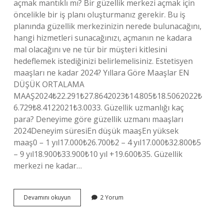
açmak mantıklı mı? Bir güzellik merkezi açmak için
öncelikle bir iş planı oluşturmanız gerekir. Bu iş
planında güzellik merkezinizin nerede bulunacağını,
hangi hizmetleri sunacağınızı, açmanın ne kadara
mal olacağını ve ne tür bir müşteri kitlesini
hedeflemek istediğinizi belirlemelisiniz. Estetisyen
maaşları ne kadar 2024? Yıllara Göre Maaşlar EN
DÜŞÜK ORTALAMA
MAAŞ2024₺22.291₺27.8642023₺14.805₺18.5062022₺
6.729₺8.4122021₺3.0033. Güzellik uzmanlığı kaç
para? Deneyime göre güzellik uzmanı maaşları
2024Deneyim süresiEn düşük maaşEn yüksek
maaş0 – 1 yıl17.000₺26.700₺2 – 4 yıl17.000₺32.800₺5
– 9 yıl18.900₺33.900₺10 yıl +19.600₺35. Güzellik
merkezi ne kadar…
Güzellik
Devamını okuyun
2 Yorum
Merkezi
Aylık