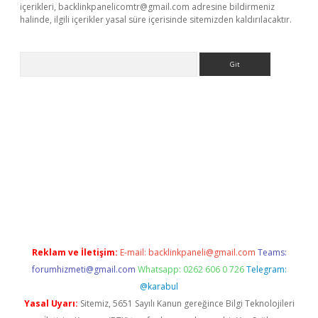
içerikleri,
backlinkpanelicomtr@gmail.com
adresine bildirmeniz
halinde, ilgili içerikler yasal süre içerisinde sitemizden kaldırılacaktır.
Arama
no/
betexpergir.net
Reklam ve İletişim:
E-mail:
backlinkpaneli@gmail.com
Teams:
forumhizmeti@gmail.com
Whatsapp: 0262 606 0 726
Telegram:
@karabul
Yasal Uyarı:
Sitemiz, 5651 Sayılı Kanun gereğince Bilgi Teknolojileri