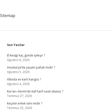
Ne
Kadar
Kazanıyor
Sitemap
Sidebar
Son Yazılar
El kesiği kaç günde iyileşir ?
Ağustos 6, 2026
Avusturya’da yaşam pahalı mıdır ?
Ağustos 5, 2026
Altında en karlı hangisi ?
Ağustos 4, 2026
Kur’an-ı Kerim’de Kaf harfi nasıl okunur ?
Temmuz 27, 2026
Keçinin erkek ismi nedir ?
Temmuz 25, 2026