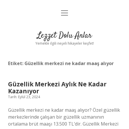
menüyü
Anasayfa
aç
Gizlilik Politikası
Lezzet Dolu Anlar
Yasal Uyarı
Yemekle ilgili neşeli hikayeler keşfet!
Hakkımızda
Etiket:
Güzellik merkezi ne kadar maaş alıyor
Güzellik Merkezi Aylık Ne Kadar
Kazanıyor
Tarih: Eylül 23, 2024
Güzellik merkezi ne kadar maaş alıyor? Özel güzellik
merkezlerinde çalışan bir güzellik uzmanının
ortalama brüt maaşı 13.500 TL’dir. Güzellik Merkezi