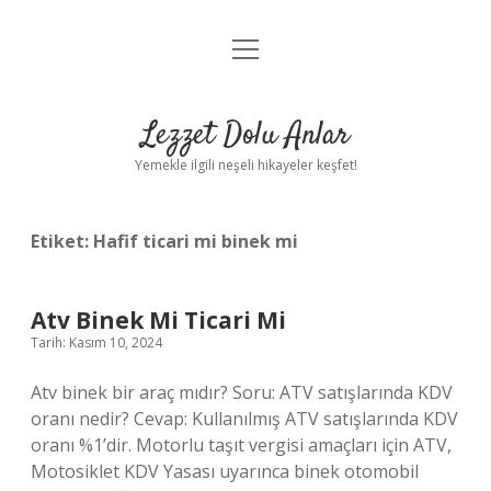
menüyü
Anasayfa
aç
Gizlilik Politikası
Lezzet Dolu Anlar
Yasal Uyarı
Yemekle ilgili neşeli hikayeler keşfet!
Hakkımızda
Etiket:
Hafif ticari mi binek mi
Atv Binek Mi Ticari Mi
Tarih: Kasım 10, 2024
Atv binek bir araç mıdır? Soru: ATV satışlarında KDV
oranı nedir? Cevap: Kullanılmış ATV satışlarında KDV
oranı %1’dir. Motorlu taşıt vergisi amaçları için ATV,
Motosiklet KDV Yasası uyarınca binek otomobil