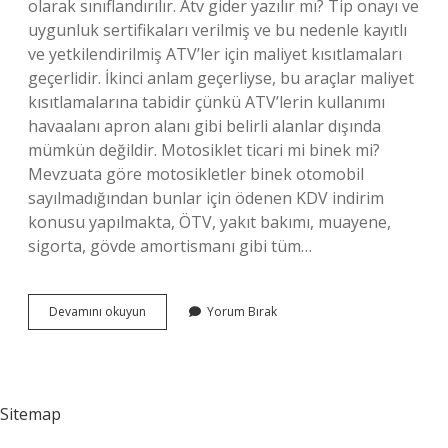
olarak sınıflandırılır. Atv gider yazılır mı? Tip onayı ve
uygunluk sertifikaları verilmiş ve bu nedenle kayıtlı
ve yetkilendirilmiş ATV’ler için maliyet kısıtlamaları
geçerlidir. İkinci anlam geçerliyse, bu araçlar maliyet
kısıtlamalarına tabidir çünkü ATV’lerin kullanımı
havaalanı apron alanı gibi belirli alanlar dışında
mümkün değildir. Motosiklet ticari mi binek mi?
Mevzuata göre motosikletler binek otomobil
sayılmadığından bunlar için ödenen KDV indirim
konusu yapılmakta, ÖTV, yakıt bakımı, muayene,
sigorta, gövde amortismanı gibi tüm…
Atv
Devamını okuyun
Yorum Bırak
Binek
Mi
Ticari
Mi
Sitemap