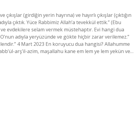
e çıkışlar (girdiğin yerin hayrına) ve hayırlı çıkışlar (çıktığın
 adıyla çıktık. Yüce Rabbimiz Allah’a tevekkül ettik.” (Ebu
 ve evdekilere selam vermek müstehaptır. Evi hangi dua
i, O’nun adıyla yeryüzünde ve gökte hiçbir zarar verilemez.”
i bilendir.” 4 Mart 2023 En koruyucu dua hangisi? Allahumme
 rabb’ül-arş’il-azim, maşallahu kane em lem ye lem yekün ve…