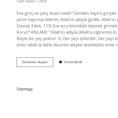
Tarih: Kasım 7, 2024
Eve giriş ve çıkış duası nedir? Senden hayırlı girişler v
yerin hayrına) dilerim. Allah’ın adıyla girdik, Allah’ın
Davud, Edeb, 113) Eve ezu-bismillah diyerek girmek
korur? ANLAMI: “Allah’ın adıyla (Allah’a sığınırım) k
Böyle bir şey yoktur. O, her şeyi işitendir, her şey
ente rabbi la ilahe illa ente aleyke tevekkeltü ente
Evden
Devamını okuyun
Yorum Bırak
Çıkarken
Hangi
Dua
Okunur
Sitemap