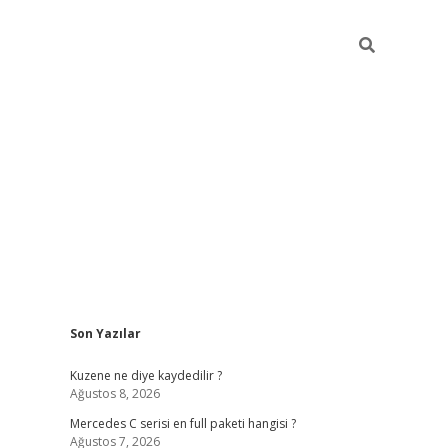
Sidebar
Son Yazılar
ilbet giriş
https://betexpergiris.casino/
be
Kuzene ne diye kaydedilir ?
Ağustos 8, 2026
Mercedes C serisi en full paketi hangisi ?
Ağustos 7, 2026