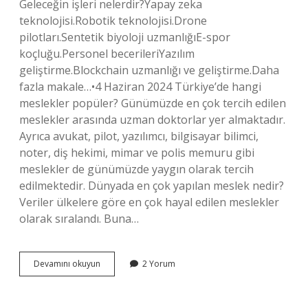
Geleceğin işleri nelerdir?Yapay zeka
teknolojisi.Robotik teknolojisi.Drone
pilotları.Sentetik biyoloji uzmanlığıE-spor
koçluğu.Personel becerileriYazılım
geliştirme.Blockchain uzmanlığı ve geliştirme.Daha
fazla makale…•4 Haziran 2024 Türkiye’de hangi
meslekler popüler? Günümüzde en çok tercih edilen
meslekler arasında uzman doktorlar yer almaktadır.
Ayrıca avukat, pilot, yazılımcı, bilgisayar bilimci,
noter, diş hekimi, mimar ve polis memuru gibi
meslekler de günümüzde yaygın olarak tercih
edilmektedir. Dünyada en çok yapılan meslek nedir?
Veriler ülkelere göre en çok hayal edilen meslekler
olarak sıralandı. Buna…
Dünyayı
Devamını okuyun
2 Yorum
Gezmek
Için
Hangi