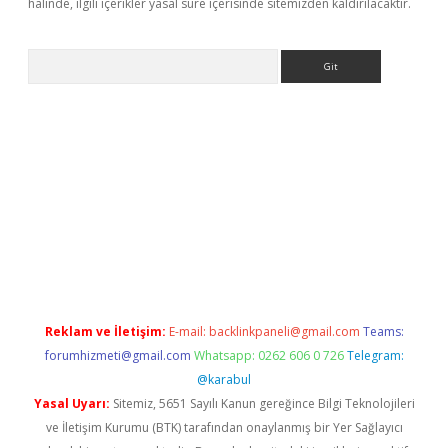
halinde, ilgili içerikler yasal süre içerisinde sitemizden kaldırılacaktır.
Arama
no/
betexpergir.net
Reklam ve İletişim:
E-mail:
backlinkpaneli@gmail.com
Teams:
forumhizmeti@gmail.com
Whatsapp: 0262 606 0 726
Telegram:
@karabul
Yasal Uyarı:
Sitemiz, 5651 Sayılı Kanun gereğince Bilgi Teknolojileri
ve İletişim Kurumu (BTK) tarafından onaylanmış bir Yer Sağlayıcı