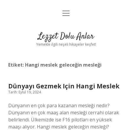
menüyü
Anasayfa
aç
Gizlilik Politikası
Lezzet Dolu Anlar
Yasal Uyarı
Yemekle ilgili neşeli hikayeler keşfet!
Hakkımızda
Etiket:
Hangi meslek geleceğin mesleği
Dünyayı Gezmek Için Hangi Meslek
Tarih: Eylül 19, 2024
Dünyanın en çok para kazanan mesleği nedir?
Dünyanın en çok maaş alan mesleği cerrahi olarak
belirlendi. Ülkemizde ise F16 pilotları en yüksek
maaşı alıyor. Hangi meslek geleceğin mesleği?