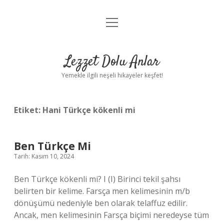
menüyü
Anasayfa
aç
Gizlilik Politikası
Lezzet Dolu Anlar
Yasal Uyarı
Yemekle ilgili neşeli hikayeler keşfet!
Hakkımızda
Etiket:
Hani Türkçe kökenli mi
Ben Türkçe Mi
Tarih: Kasım 10, 2024
Ben Türkçe kökenli mi? I (I) Birinci tekil şahsı
belirten bir kelime. Farsça men kelimesinin m/b
dönüşümü nedeniyle ben olarak telaffuz edilir.
Ancak, men kelimesinin Farsça biçimi neredeyse tüm