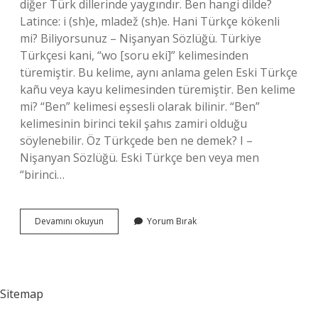
diğer Türk dillerinde yaygındır. Ben hangi dilde?
Latince: i (sh)e, mladež (sh)e. Hani Türkçe kökenli
mi? Biliyorsunuz – Nişanyan Sözlüğü. Türkiye
Türkçesi kani, “wo [soru eki]” kelimesinden
türemiştir. Bu kelime, aynı anlama gelen Eski Türkçe
kañu veya kayu kelimesinden türemiştir. Ben kelime
mi? “Ben” kelimesi eşsesli olarak bilinir. “Ben”
kelimesinin birinci tekil şahıs zamiri olduğu
söylenebilir. Öz Türkçede ben ne demek? I –
Nişanyan Sözlüğü. Eski Türkçe ben veya men
“birinci…
Ben
Devamını okuyun
Yorum Bırak
Türkçe
Mi
Sitemap