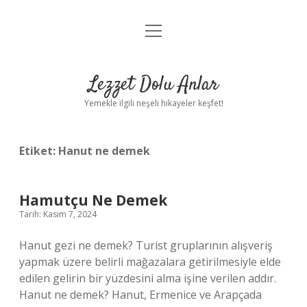
menüyü
Anasayfa
aç
Gizlilik Politikası
Lezzet Dolu Anlar
Yasal Uyarı
Yemekle ilgili neşeli hikayeler keşfet!
Hakkımızda
Etiket:
Hanut ne demek
Hamutçu Ne Demek
Tarih: Kasım 7, 2024
Hanut gezi ne demek? Turist gruplarının alışveriş
yapmak üzere belirli mağazalara getirilmesiyle elde
edilen gelirin bir yüzdesini alma işine verilen addır.
Hanut ne demek? Hanut, Ermenice ve Arapçada