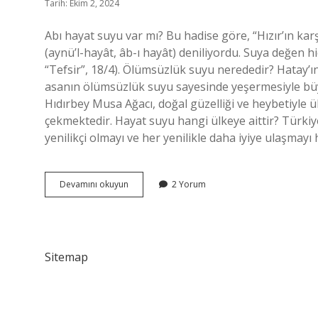
Tarih: Ekim 2, 2024
Abı hayat suyu var mı? Bu hadise göre, “Hızır’ın karşı
(aynü’l-hayât, âb-ı hayât) deniliyordu. Suya değen hi
“Tefsir”, 18/4). Ölümsüzlük suyu nerededir? Hatay’
asanın ölümsüzlük suyu sayesinde yeşermesiyle büyü
Hıdırbey Musa Ağacı, doğal güzelliği ve heybetiyle ül
çekmektedir. Hayat suyu hangi ülkeye aittir? Türkiye
yenilikçi olmayı ve her yenilikle daha iyiye ulaşmay
Ab
Devamını okuyun
2 Yorum
I
Hayat
Suyu
Nerededir
Sitemap