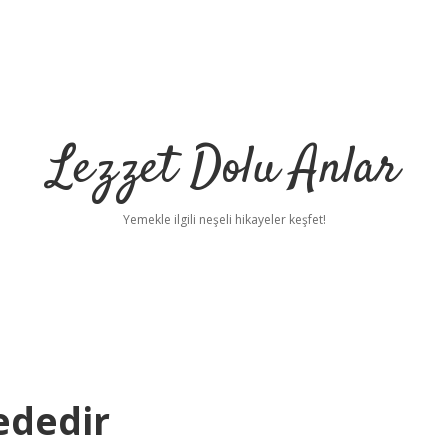
Lezzet Dolu Anlar
Yemekle ilgili neşeli hikayeler keşfet!
ededir