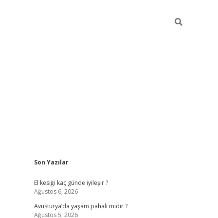
Sidebar
Son Yazılar
ilbet giriş
https://betexpergiris.casino/
betexp
El kesiği kaç günde iyileşir ?
Ağustos 6, 2026
Avusturya’da yaşam pahalı mıdır ?
Ağustos 5, 2026