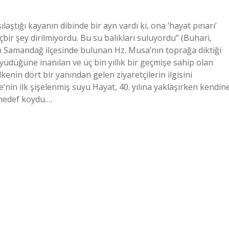
laştığı kayanın dibinde bir ayn vardı ki, ona ‘hayat pınarı’
çbir şey dirilmiyordu. Bu su balıkları suluyordu” (Buhari,
ın Samandağ ilçesinde bulunan Hz. Musa’nın toprağa diktiği
düğüne inanılan ve üç bin yıllık bir geçmişe sahip olan
kenin dört bir yanından gelen ziyaretçilerin ilgisini
’nin ilk şişelenmiş suyu Hayat, 40. yılına yaklaşırken kendin
ı hedef koydu.…