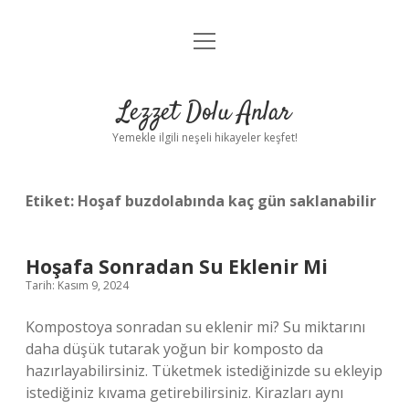
menüyü
Anasayfa
aç
Gizlilik Politikası
Lezzet Dolu Anlar
Yasal Uyarı
Yemekle ilgili neşeli hikayeler keşfet!
Hakkımızda
Etiket:
Hoşaf buzdolabında kaç gün saklanabilir
Hoşafa Sonradan Su Eklenir Mi
Tarih: Kasım 9, 2024
Kompostoya sonradan su eklenir mi? Su miktarını
daha düşük tutarak yoğun bir komposto da
hazırlayabilirsiniz. Tüketmek istediğinizde su ekleyip
istediğiniz kıvama getirebilirsiniz. Kirazları aynı