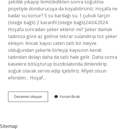
şekilde yıkayıp temizledikten sonra soğutma
poşetiyle dondurucuya da koyabilirsiniz. Hoşafa ne
kadar su konur? 5 su bardağı su. 1 çubuk tarçın
(isteğe bağlı) 2 karanfil (isteğe bağlı)24.04.2024
Hoşafa sonradan şeker eklenir mi? Şeker damak
tadınıza göre az gelirse tekrar sulandırıp toz şeker
ekleyin. Ancak kayısı zaten tatlı bir meyve
olduğundan şekerle birleşip kayısının kendi
tadından dolayı daha da tatlı hale gelir. Daha sonra
kaselere bölüştürüp buzdolabında dinlendirip
soğuk olarak servis edip içebiliriz. Afiyet olsun
efendim… Hoşaf…
Hoşafa
Devamını okuyun
Yorum Bırak
Sonradan
Su
Eklenir
Mi
Sitemap