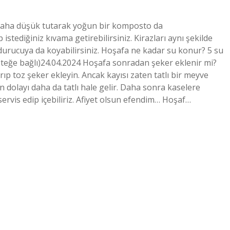
daha düşük tutarak yoğun bir komposto da
 istediğiniz kıvama getirebilirsiniz. Kirazları aynı şekilde
urucuya da koyabilirsiniz. Hoşafa ne kadar su konur? 5 su
 (isteğe bağlı)24.04.2024 Hoşafa sonradan şeker eklenir mi?
ıp toz şeker ekleyin. Ancak kayısı zaten tatlı bir meyve
 dolayı daha da tatlı hale gelir. Daha sonra kaselere
rvis edip içebiliriz. Afiyet olsun efendim… Hoşaf…