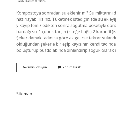
Tarih: Kasım 9, 2024
Kompostoya sonradan su eklenir mi? Su miktarını 
hazırlayabilirsiniz. Tüketmek istediğinizde su ekleyip
yıkayıp temizledikten sonra soğutma poşetiyle dond
bardağı su. 1 çubuk tarçın (isteğe bağlı) 2 karanfil
Şeker damak tadınıza göre az gelirse tekrar sulandır
olduğundan şekerle birleşip kayısının kendi tadından
bölüştürüp buzdolabında dinlendirip soğuk olarak se
Hoşafa
Devamını okuyun
Yorum Bırak
Sonradan
Su
Eklenir
Mi
Sitemap