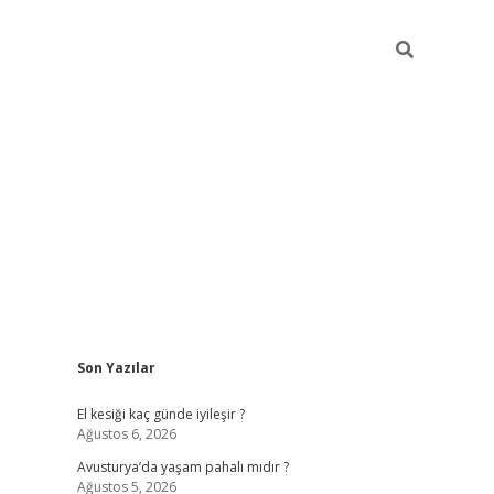
Sidebar
Son Yazılar
ilbet giriş
https://betexpergiris.casino/
betexp
El kesiği kaç günde iyileşir ?
Ağustos 6, 2026
Avusturya’da yaşam pahalı mıdır ?
Ağustos 5, 2026