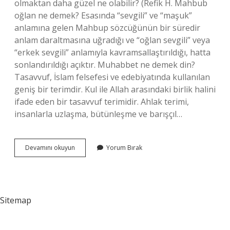
olmaktan daha güzel ne olabilir? (Refik H. Mahbub
oğlan ne demek? Esasında “sevgili” ve “maşuk”
anlamına gelen Mahbup sözcüğünün bir süredir
anlam daraltmasına uğradığı ve “oğlan sevgili” veya
“erkek sevgili” anlamıyla kavramsallaştırıldığı, hatta
sonlandırıldığı açıktır. Muhabbet ne demek din?
Tasavvuf, İslam felsefesi ve edebiyatında kullanılan
geniş bir terimdir. Kul ile Allah arasındaki birlik halini
ifade eden bir tasavvuf terimidir. Ahlak terimi,
insanlarla uzlaşma, bütünleşme ve barışçıl…
Mahbub
Devamını okuyun
Yorum Bırak
Ne
Demek
Din
Sitemap