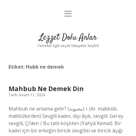
menüyü
Anasayfa
aç
Gizlilik Politikası
Lezzet Dolu Anlar
Yasal Uyarı
Yemekle ilgili neşeli hikayeler keşfet!
Hakkımızda
Etiket:
Hubb ne demek
Mahbub Ne Demek Din
Tarih: Kasım 11, 2024
Mahbub ne anlama gelir? (ﻣﺤﺒﻮﺑﻪ) i. (Ar. maḥbūb,
maḥbūbe’den) Sevgili kadın, dişi âşık, sevgili: Gel ey
sevgili, Çi’den / Bu tatlı köşkten (Yahyâ Kemal). Bir
kadın için bir erkeğin biricik sevgilisi ve biricik âşığı