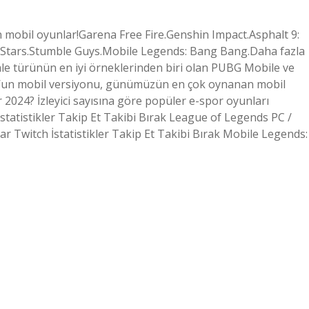
mobil oyunlar!Garena Free Fire.Genshin Impact.Asphalt 9:
l Stars.Stumble Guys.Mobile Legends: Bang Bang.Daha fazla
le türünün en iyi örneklerinden biri olan PUBG Mobile ve
s’un mobil versiyonu, günümüzün en çok oynanan mobil
r 2024? İzleyici sayısına göre popüler e-spor oyunları
atistikler Takip Et Takibi Bırak League of Legends PC /
r Twitch İstatistikler Takip Et Takibi Bırak Mobile Legends: