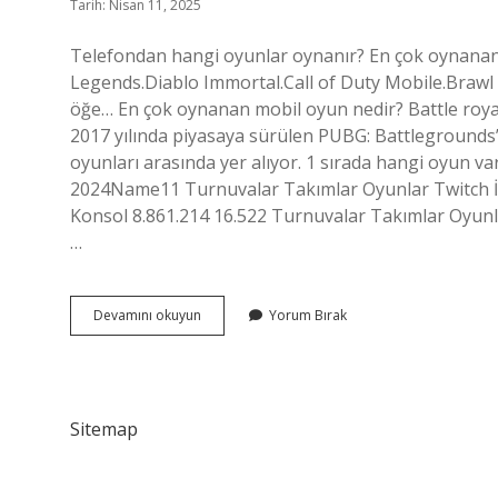
Tarih: Nisan 11, 2025
Telefondan hangi oyunlar oynanır? En çok oynanan 
Legends.Diablo Immortal.Call of Duty Mobile.Braw
öğe… En çok oynanan mobil oyun nedir? Battle roya
2017 yılında piyasaya sürülen PUBG: Battleground
oyunları arasında yer alıyor. 1 sırada hangi oyun va
2024Name11 Turnuvalar Takımlar Oyunlar Twitch İst
Konsol 8.861.214 16.522 Turnuvalar Takımlar Oyunla
…
Telefonda
Devamını okuyun
Yorum Bırak
Hangi
Oyunlar
Oynanır
Sitemap