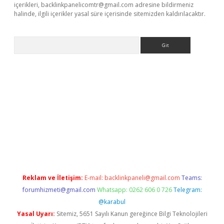
içerikleri,
backlinkpanelicomtr@gmail.com
adresine bildirmeniz
halinde, ilgili içerikler yasal süre içerisinde sitemizden kaldırılacaktır.
Arama
no/
betexpergir.net
Reklam ve İletişim:
E-mail:
backlinkpaneli@gmail.com
Teams:
forumhizmeti@gmail.com
Whatsapp: 0262 606 0 726
Telegram:
@karabul
Yasal Uyarı:
Sitemiz, 5651 Sayılı Kanun gereğince Bilgi Teknolojileri