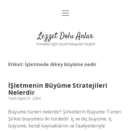
menüyü
Anasayfa
aç
Gizlilik Politikası
Lezzet Dolu Anlar
Yasal Uyarı
Yemekle ilgili neşeli hikayeler keşfet!
Hakkımızda
Etiket:
İşletmede dikey büyüme nedir
İŞletmenin Büyüme Stratejileri
Nelerdir
Tarih: Eylül 21, 2024
Büyüme türleri nelerdir? Şirketlerin Büyüme Türleri
Şirket büyümesi iki türdedir: iç ve dış büyüme. İç
büyüme, kendi kaynaklarını ve faaliyetleriyle