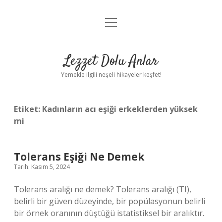
menüyü
Anasayfa
aç
Gizlilik Politikası
Lezzet Dolu Anlar
Yasal Uyarı
Yemekle ilgili neşeli hikayeler keşfet!
Hakkımızda
Etiket:
Kadınların acı eşiği erkeklerden yüksek
mi
Tolerans Eşiği Ne Demek
Tarih: Kasım 5, 2024
Tolerans aralığı ne demek? Tolerans aralığı (TI),
belirli bir güven düzeyinde, bir popülasyonun belirli
bir örnek oranının düştüğü istatistiksel bir aralıktır.