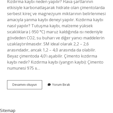
Kızdırma kaybı neden yapılır? Hava şartlarının
etkisiyle karbonatlaşarak hidrate olan çimentolarda
serbest kireç ve magnezyum miktarının belirlenmesi
amacıyla yanma kaybı deneyi yapılır. Kızdırma kaybı
nasıl yapılır? Tutuşma kaybı, malzeme yüksek
sıcaklıklara (-950 °C) maruz kaldığında ısı nedeniyle
gövdeden CO2, su buharı ve diğer yanıcı maddelerin
uzaklaştırılmasıdır. SM ideal olarak 2,2 – 2,6
arasındadır, ancak 1,2 – 4,0 arasında da olabilir.
Beyaz çimentoda 4,0’ı aşabilir. Çimento kızdırma
kaybı nedir? Kızdırma kaybı (yangın kaybı): Çimento
numunesi 975 ±…
Kızdırma
Devamını okuyun
Yorum Bırak
Kaybı
Ne
Anlama
Gelir
Sitemap