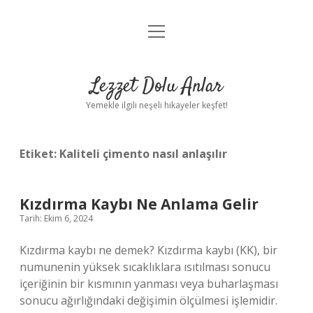
menüyü
Anasayfa
aç
Gizlilik Politikası
Lezzet Dolu Anlar
Yasal Uyarı
Yemekle ilgili neşeli hikayeler keşfet!
Hakkımızda
Etiket:
Kaliteli çimento nasıl anlaşılır
Kızdırma Kaybı Ne Anlama Gelir
Tarih: Ekim 6, 2024
Kızdırma kaybı ne demek? Kızdırma kaybı (KK), bir
numunenin yüksek sıcaklıklara ısıtılması sonucu
içeriğinin bir kısmının yanması veya buharlaşması
sonucu ağırlığındaki değişimin ölçülmesi işlemidir.