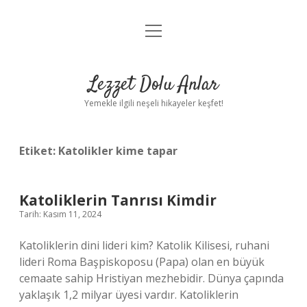
menüyü
Anasayfa
aç
Gizlilik Politikası
Lezzet Dolu Anlar
Yasal Uyarı
Yemekle ilgili neşeli hikayeler keşfet!
Hakkımızda
Etiket:
Katolikler kime tapar
Katoliklerin Tanrısı Kimdir
Tarih: Kasım 11, 2024
Katoliklerin dini lideri kim? Katolik Kilisesi, ruhani
lideri Roma Başpiskoposu (Papa) olan en büyük
cemaate sahip Hristiyan mezhebidir. Dünya çapında
yaklaşık 1,2 milyar üyesi vardır. Katoliklerin