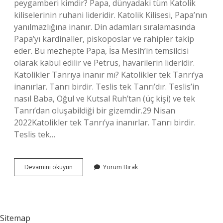
peygamberi kimdir? Papa, dünyadaki tüm Katolik
kiliselerinin ruhani lideridir. Katolik Kilisesi, Papa’nın
yanılmazlığına inanır. Din adamları sıralamasında
Papa’yı kardinaller, piskoposlar ve rahipler takip
eder. Bu mezhepte Papa, İsa Mesih’in temsilcisi
olarak kabul edilir ve Petrus, havarilerin lideridir.
Katolikler Tanrıya inanır mı? Katolikler tek Tanrı’ya
inanırlar. Tanrı birdir. Teslis tek Tanrı’dır. Teslis’in
nasıl Baba, Oğul ve Kutsal Ruh’tan (üç kişi) ve tek
Tanrı’dan oluşabildiği bir gizemdir.29 Nisan
2022Katolikler tek Tanrı’ya inanırlar. Tanrı birdir.
Teslis tek…
Katoliklerin
Devamını okuyun
Yorum Bırak
Tanrısı
Kimdir
Sitemap