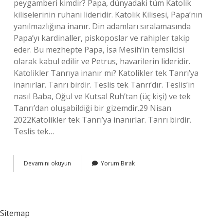
peygamberi kimdir? Papa, dünyadaki tüm Katolik
kiliselerinin ruhani lideridir. Katolik Kilisesi, Papa’nın
yanılmazlığına inanır. Din adamları sıralamasında
Papa’yı kardinaller, piskoposlar ve rahipler takip
eder. Bu mezhepte Papa, İsa Mesih’in temsilcisi
olarak kabul edilir ve Petrus, havarilerin lideridir.
Katolikler Tanrıya inanır mı? Katolikler tek Tanrı’ya
inanırlar. Tanrı birdir. Teslis tek Tanrı’dır. Teslis’in
nasıl Baba, Oğul ve Kutsal Ruh’tan (üç kişi) ve tek
Tanrı’dan oluşabildiği bir gizemdir.29 Nisan
2022Katolikler tek Tanrı’ya inanırlar. Tanrı birdir.
Teslis tek…
Katoliklerin
Devamını okuyun
Yorum Bırak
Tanrısı
Kimdir
Sitemap