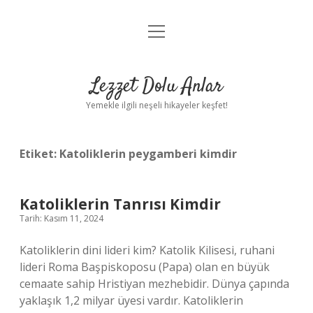
menüyü
Anasayfa
aç
Gizlilik Politikası
Lezzet Dolu Anlar
Yasal Uyarı
Yemekle ilgili neşeli hikayeler keşfet!
Hakkımızda
Etiket:
Katoliklerin peygamberi kimdir
Katoliklerin Tanrısı Kimdir
Tarih: Kasım 11, 2024
Katoliklerin dini lideri kim? Katolik Kilisesi, ruhani
lideri Roma Başpiskoposu (Papa) olan en büyük
cemaate sahip Hristiyan mezhebidir. Dünya çapında
yaklaşık 1,2 milyar üyesi vardır. Katoliklerin