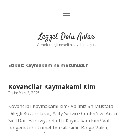
menüyü
Anasayfa
aç
Gizlilik Politikası
Lezzet Dolu Anlar
Yasal Uyarı
Yemekle ilgili neşeli hikayeler keşfet!
Hakkımızda
Etiket:
Kaymakam ne mezunudur
Kovancilar Kaymakami Kim
Tarih: Mart 2, 2025
Kovancılar Kaymakamı kim? Valimiz Sn Mustafa
Dilegli Kovanclarar, Acity Service Center’ı ve Arazi
Sicil Dairesi’ni ziyaret etti. Kaymakam kim? Vali,
bölgedeki hükümet temsilcisidir. Bölge Valisi,