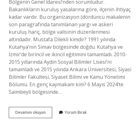
Bölgenin Genel İdaresi’nden sorumludur.
Bakanlıkların kuruluş yasalarına göre, ilçenin ihtiyaç
kadar vardır. Bu organizasyon (dördüncü makalenin
son paragrafında tanımlanan yargı ve askeri
kuruluş hariç, bölge valisinin düzenlenmesi
altındadır. Mustafa Dilekli kimdir? 1991 yılında
Kütahya’nın Simav bölgesinde doğdu. Kütahya ve
İzmir’de birincil ve ikincil eğitimini tamamladı. 2010-
2015 yıllarında Aydin Sosyal Bilimler Lisesi’ni
tamamladı ve 2015 yılında Ankara Üniversitesi, Siyasi
Bilimler Fakültesi, Siyaset Bilimi ve Kamu Yönetimi
Bölümü. En genç kaymakam kim? 6 Mayıs 2024’te
Saimbeyli bölgesinde…
Kovancilar
Devamını okuyun
Yorum Bırak
Kaymakami
Kim