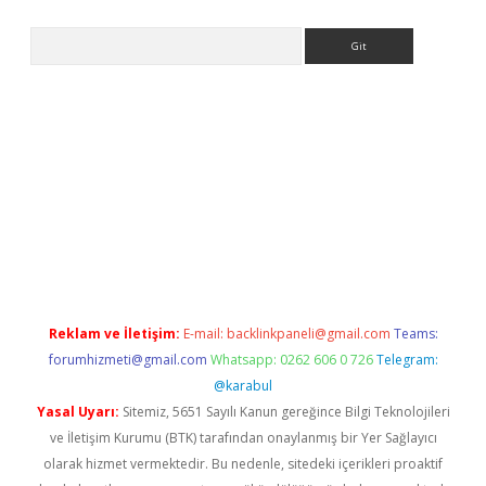
Arama
no/
betexpergir.net
Reklam ve İletişim:
E-mail:
backlinkpaneli@gmail.com
Teams:
forumhizmeti@gmail.com
Whatsapp: 0262 606 0 726
Telegram:
@karabul
Yasal Uyarı:
Sitemiz, 5651 Sayılı Kanun gereğince Bilgi Teknolojileri
ve İletişim Kurumu (BTK) tarafından onaylanmış bir Yer Sağlayıcı
olarak hizmet vermektedir. Bu nedenle, sitedeki içerikleri proaktif