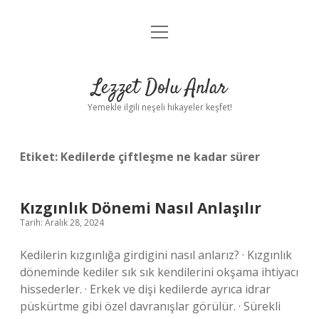
menüyü
Anasayfa
aç
Gizlilik Politikası
Lezzet Dolu Anlar
Yasal Uyarı
Yemekle ilgili neşeli hikayeler keşfet!
Hakkımızda
Etiket:
Kedilerde çiftleşme ne kadar sürer
Kızgınlık Dönemi Nasıl Anlaşılır
Tarih: Aralık 28, 2024
Kedilerin kızgınlığa girdigini nasıl anlarız? · Kızgınlık
döneminde kediler sık ​​sık kendilerini okşama ihtiyacı
hissederler. · Erkek ve dişi kedilerde ayrıca idrar
püskürtme gibi özel davranışlar görülür. · Sürekli