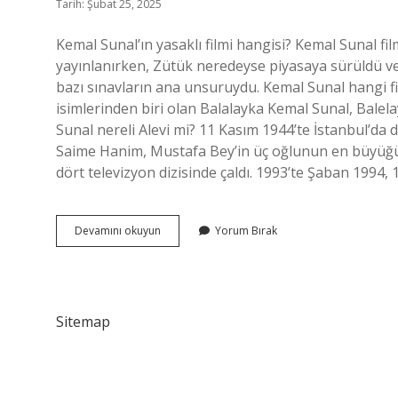
Tarih: Şubat 25, 2025
Kemal Sunal’ın yasaklı filmi hangisi? Kemal Sunal fi
yayınlanırken, Zütük neredeyse piyasaya sürüldü ve 
bazı sınavların ana unsuruydu. Kemal Sunal hangi f
isimlerinden biri olan Balalayka Kemal Sunal, Balelay
Sunal nereli Alevi mi? 11 Kasım 1944’te İstanbul’da
Saime Hanim, Mustafa Bey’in üç oğlunun en büyüğüd
dört televizyon dizisinde çaldı. 1993’te Şaban 1994
Kemal
Devamını okuyun
Yorum Bırak
Sunal
Balalayka
Da
Oynadı
Mı
Sitemap