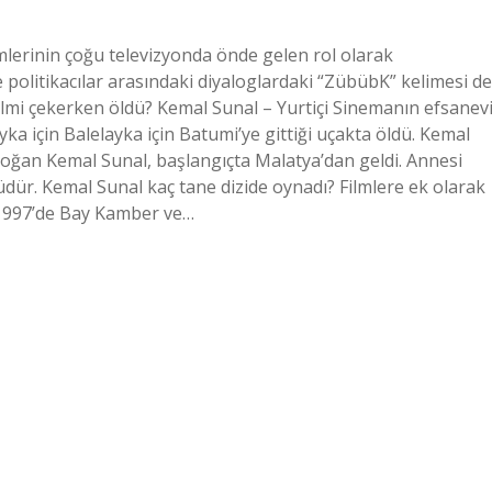
lmlerinin çoğu televizyonda önde gelen rol olarak
politikacılar arasındaki diyaloglardaki “ZübübK” kelimesi de
ilmi çekerken öldü? Kemal Sunal – Yurtiçi Sinemanın efsanev
ka için Balelayka için Batumi’ye gittiği uçakta öldü. Kemal
 doğan Kemal Sunal, başlangıçta Malatya’dan geldi. Annesi
ür. Kemal Sunal kaç tane dizide oynadı? Filmlere ek olarak
, 1997’de Bay Kamber ve…