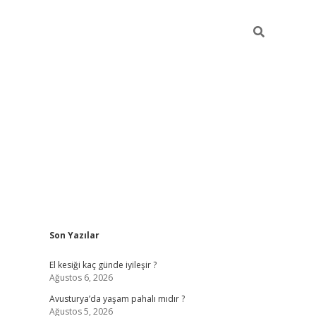
Sidebar
Son Yazılar
ilbet giriş
https://betexpergiris.casino/
betexp
El kesiği kaç günde iyileşir ?
Ağustos 6, 2026
Avusturya’da yaşam pahalı mıdır ?
Ağustos 5, 2026