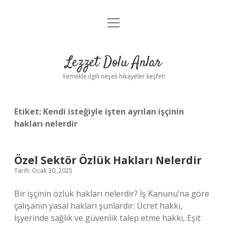
menüyü
Anasayfa
aç
Gizlilik Politikası
Lezzet Dolu Anlar
Yasal Uyarı
Yemekle ilgili neşeli hikayeler keşfet!
Hakkımızda
Etiket:
Kendi isteğiyle işten ayrılan işçinin
hakları nelerdir
Özel Sektör Özlük Hakları Nelerdir
Tarih: Ocak 30, 2025
Bir işçinin özlük hakları nelerdir? İş Kanunu’na göre
çalışanın yasal hakları şunlardır: Ücret hakkı,
İşyerinde sağlık ve güvenlik talep etme hakkı, Eşit