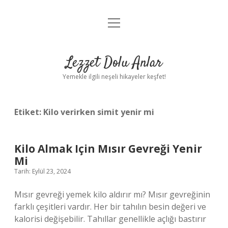
menüyü
Anasayfa
aç
Gizlilik Politikası
Lezzet Dolu Anlar
Yasal Uyarı
Yemekle ilgili neşeli hikayeler keşfet!
Hakkımızda
Etiket:
Kilo verirken simit yenir mi
Kilo Almak Için Mısır Gevreği Yenir
Mi
Tarih: Eylül 23, 2024
Mısır gevreği yemek kilo aldırır mı? Mısır gevreğinin
farklı çeşitleri vardır. Her bir tahılın besin değeri ve
kalorisi değişebilir. Tahıllar genellikle açlığı bastırır