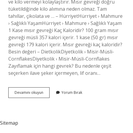
ve kilo vermeyi kolaylaştırır. Mısır gevreği doğru
tüketildiğinde kilo alımına neden olmaz. Tam
tahıllar, çikolata ve … – HürriyetHürriyet › Mahmure
› Sağlıklı YaşamHürriyet › Mahmure › Sağlıklı Yaşam
1 Kase mısır gevreği Kaç Kaloridir? 100 gram mısır
gevreği müsli 357 kalori içerir. 1 kase (50 gr) mısır
gevreği 179 kalori içerir. Mısır gevreği kaç kaloridir?
Besin değeri – DietkolikDiyetkolik › Misir-Müsli-
CornflakesDiyetkolik › Misir-Müsli-Cornflakes
Zayıflamak için hangi gevrek? Bu nedenle çeşit
seçerken ilave şeker içermeyen, lif oranı…
Kilo
Devamını okuyun
Yorum Bırak
Almak
Için
Mısır
Gevreği
Yenir
Sitemap
Mi