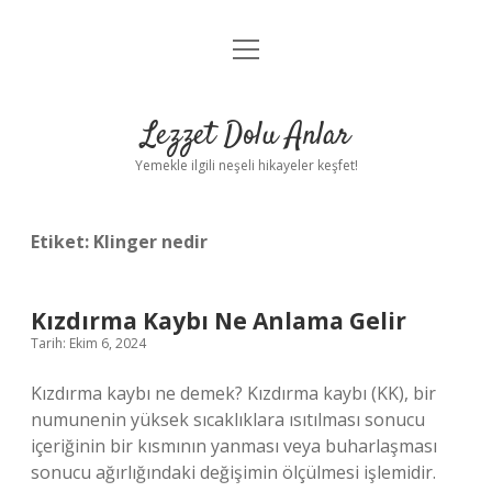
menüyü
Anasayfa
aç
Gizlilik Politikası
Lezzet Dolu Anlar
Yasal Uyarı
Yemekle ilgili neşeli hikayeler keşfet!
Hakkımızda
Etiket:
Klinger nedir
Kızdırma Kaybı Ne Anlama Gelir
Tarih: Ekim 6, 2024
Kızdırma kaybı ne demek? Kızdırma kaybı (KK), bir
numunenin yüksek sıcaklıklara ısıtılması sonucu
içeriğinin bir kısmının yanması veya buharlaşması
sonucu ağırlığındaki değişimin ölçülmesi işlemidir.