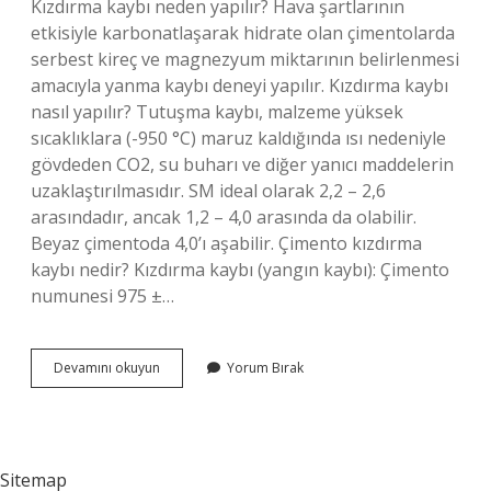
Kızdırma kaybı neden yapılır? Hava şartlarının
etkisiyle karbonatlaşarak hidrate olan çimentolarda
serbest kireç ve magnezyum miktarının belirlenmesi
amacıyla yanma kaybı deneyi yapılır. Kızdırma kaybı
nasıl yapılır? Tutuşma kaybı, malzeme yüksek
sıcaklıklara (-950 °C) maruz kaldığında ısı nedeniyle
gövdeden CO2, su buharı ve diğer yanıcı maddelerin
uzaklaştırılmasıdır. SM ideal olarak 2,2 – 2,6
arasındadır, ancak 1,2 – 4,0 arasında da olabilir.
Beyaz çimentoda 4,0’ı aşabilir. Çimento kızdırma
kaybı nedir? Kızdırma kaybı (yangın kaybı): Çimento
numunesi 975 ±…
Kızdırma
Devamını okuyun
Yorum Bırak
Kaybı
Ne
Anlama
Gelir
Sitemap