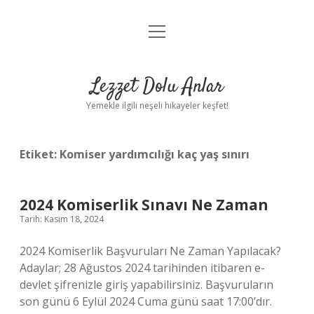
menüyü
Anasayfa
aç
Gizlilik Politikası
Lezzet Dolu Anlar
Yasal Uyarı
Yemekle ilgili neşeli hikayeler keşfet!
Hakkımızda
Etiket:
Komiser yardımcılığı kaç yaş sınırı
2024 Komiserlik Sınavı Ne Zaman
Tarih: Kasım 18, 2024
2024 Komiserlik Başvuruları Ne Zaman Yapılacak?
Adaylar; 28 Ağustos 2024 tarihinden itibaren e-
devlet şifrenizle giriş yapabilirsiniz. Başvuruların
son günü 6 Eylül 2024 Cuma günü saat 17:00’dır.