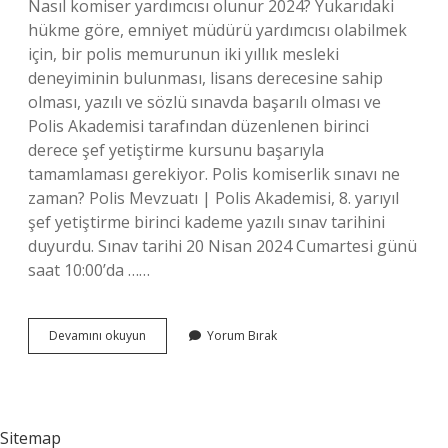
Nasıl komiser yardımcısı olunur 2024? Yukarıdaki
hükme göre, emniyet müdürü yardımcısı olabilmek
için, bir polis memurunun iki yıllık mesleki
deneyiminin bulunması, lisans derecesine sahip
olması, yazılı ve sözlü sınavda başarılı olması ve
Polis Akademisi tarafından düzenlenen birinci
derece şef yetiştirme kursunu başarıyla
tamamlaması gerekiyor. Polis komiserlik sınavı ne
zaman? Polis Mevzuatı | Polis Akademisi, 8. yarıyıl
şef yetiştirme birinci kademe yazılı sınav tarihini
duyurdu. Sınav tarihi 20 Nisan 2024 Cumartesi günü
saat 10:00’da ……
2024
Devamını okuyun
Yorum Bırak
Komiserlik
Sınavı
Ne
Zaman
Sitemap