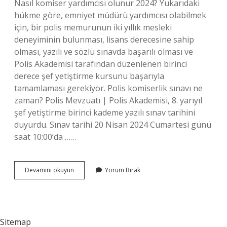
Nasıl komiser yardımcısı olunur 2024? Yukarıdaki
hükme göre, emniyet müdürü yardımcısı olabilmek
için, bir polis memurunun iki yıllık mesleki
deneyiminin bulunması, lisans derecesine sahip
olması, yazılı ve sözlü sınavda başarılı olması ve
Polis Akademisi tarafından düzenlenen birinci
derece şef yetiştirme kursunu başarıyla
tamamlaması gerekiyor. Polis komiserlik sınavı ne
zaman? Polis Mevzuatı | Polis Akademisi, 8. yarıyıl
şef yetiştirme birinci kademe yazılı sınav tarihini
duyurdu. Sınav tarihi 20 Nisan 2024 Cumartesi günü
saat 10:00’da ……
2024
Devamını okuyun
Yorum Bırak
Komiserlik
Sınavı
Ne
Zaman
Sitemap